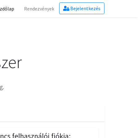
Bejelentkezés
zdőlap
Rendezvények
zer
g.
ncs felhasználói fiókja: