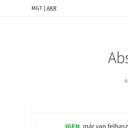
MGT |
AKR
Ab
A
IGEN
, már van felhasz