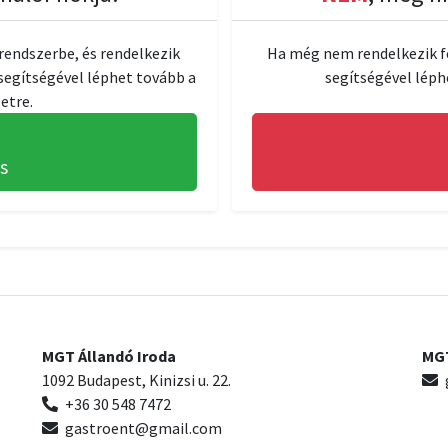
rendszerbe, és rendelkezik
Ha még nem rendelkezik fe
 segítségével léphet tovább a
segítségével léphe
etre.
s
MGT Állandó Iroda
MGT
1092 Budapest, Kinizsi u. 22.
+36 30 548 7472
gastroent@gmail.com